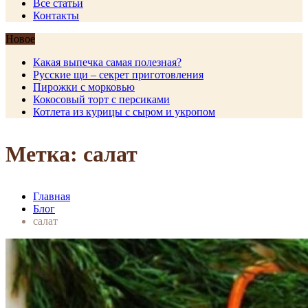
Все статьи
Контакты
Новое
Какая выпечка самая полезная?
Русские щи – секрет приготовления
Пирожки с морковью
Кокосовый торт с персиками
Котлета из курицы с сыром и укропом
Метка: салат
Главная
Блог
салат