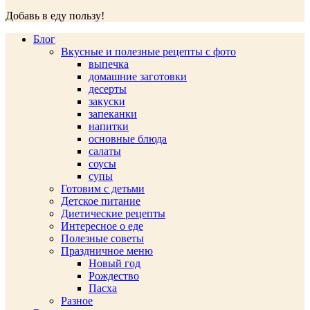
Добавь в еду пользу!
Блог
Вкусные и полезные рецепты с фото
выпечка
домашние заготовки
десерты
закуски
запеканки
напитки
основные блюда
салаты
соусы
супы
Готовим с детьми
Детское питание
Диетические рецепты
Интересное о еде
Полезные советы
Праздничное меню
Новый год
Рождество
Пасха
Разное