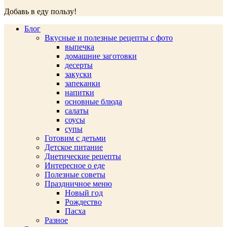
Добавь в еду пользу!
Блог
Вкусные и полезные рецепты с фото
выпечка
домашние заготовки
десерты
закуски
запеканки
напитки
основные блюда
салаты
соусы
супы
Готовим с детьми
Детское питание
Диетические рецепты
Интересное о еде
Полезные советы
Праздничное меню
Новый год
Рождество
Пасха
Разное