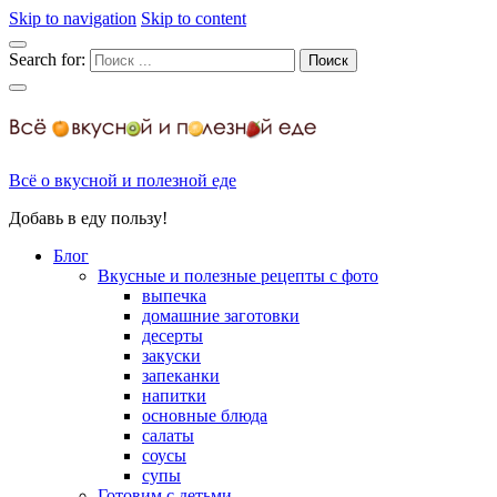
Skip to navigation
Skip to content
Search for:
Всё о вкусной и полезной еде
Добавь в еду пользу!
Блог
Вкусные и полезные рецепты с фото
выпечка
домашние заготовки
десерты
закуски
запеканки
напитки
основные блюда
салаты
соусы
супы
Готовим с детьми