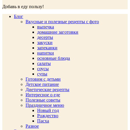
Добавь в еду пользу!
Блог
Вкусные и полезные рецепты с фото
выпечка
домашние заготовки
десерты
закуски
запеканки
напитки
основные блюда
салаты
соусы
супы
Готовим с детьми
Детское питание
Диетические рецепты
Интересное о еде
Полезные советы
Праздничное меню
Новый год
Рождество
Пасха
Разное