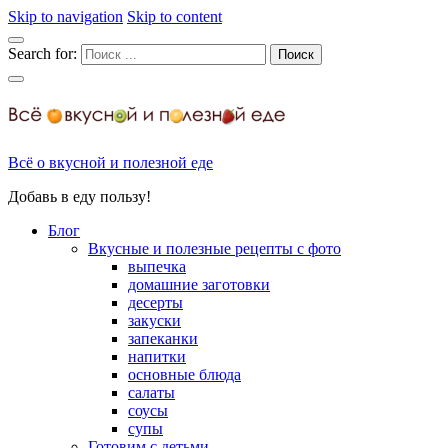
Skip to navigation
Skip to content
Search for:
Всё о вкусной и полезной еде
Добавь в еду пользу!
Блог
Вкусные и полезные рецепты с фото
выпечка
домашние заготовки
десерты
закуски
запеканки
напитки
основные блюда
салаты
соусы
супы
Готовим с детьми