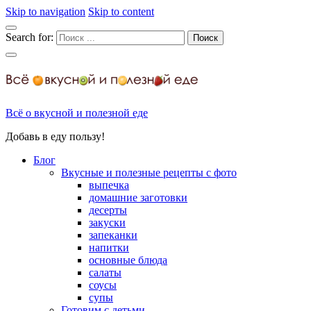
Skip to navigation
Skip to content
Search for:
Всё о вкусной и полезной еде
Добавь в еду пользу!
Блог
Вкусные и полезные рецепты с фото
выпечка
домашние заготовки
десерты
закуски
запеканки
напитки
основные блюда
салаты
соусы
супы
Готовим с детьми