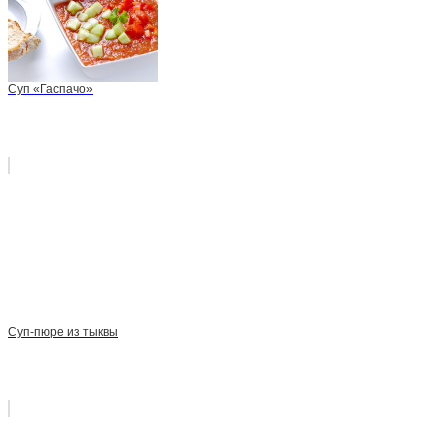
Суп «Гаспачо»
Суп-пюре из тыквы