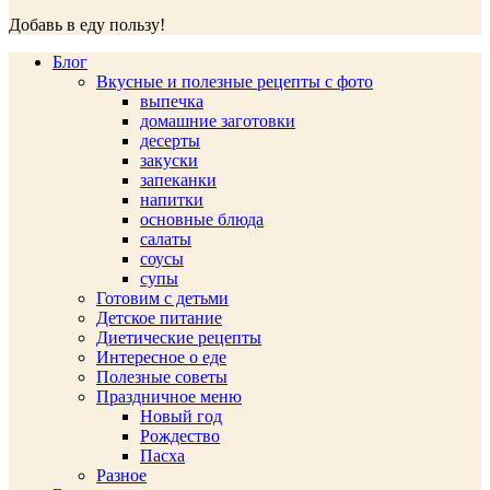
Добавь в еду пользу!
Блог
Вкусные и полезные рецепты с фото
выпечка
домашние заготовки
десерты
закуски
запеканки
напитки
основные блюда
салаты
соусы
супы
Готовим с детьми
Детское питание
Диетические рецепты
Интересное о еде
Полезные советы
Праздничное меню
Новый год
Рождество
Пасха
Разное