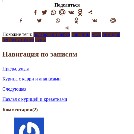
Поделиться
Похожие теги:
болгарский перец
говядина
мясо
помидор
рецепты с фото
супы
Навигация по записям
Предыдущая
Курица с карри и ананасами
Следующая
Паэлья с курицей и креветками
Комментарии(2)