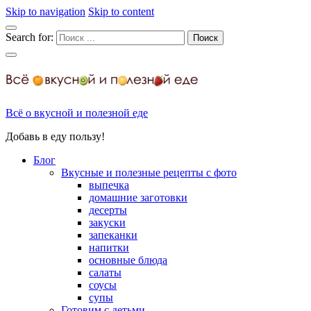
Skip to navigation
Skip to content
Search for:
Всё о вкусной и полезной еде
Добавь в еду пользу!
Блог
Вкусные и полезные рецепты с фото
выпечка
домашние заготовки
десерты
закуски
запеканки
напитки
основные блюда
салаты
соусы
супы
Готовим с детьми