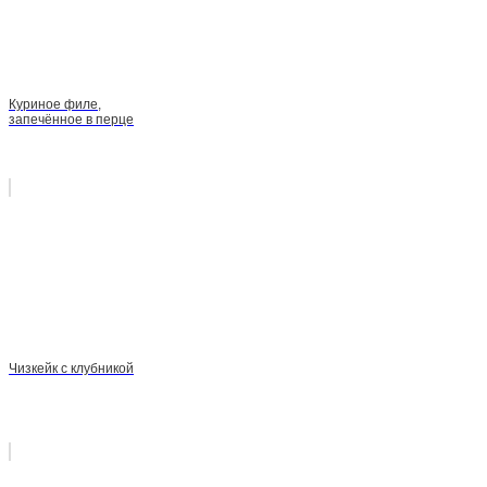
Куриное филе,
запечённое в перце
Чизкейк с клубникой