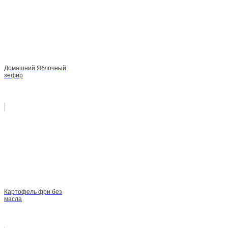
Домашний Яблочный
зефир
Картофель фри без
масла