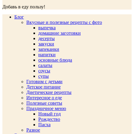
Добавь в еду пользу!
Блог
Вкусные и полезные рецепты с фото
выпечка
домашние заготовки
десерты
закуски
запеканки
напитки
основные блюда
салаты
соусы
супы
Готовим с детьми
Детское питание
Диетические рецепты
Интересное о еде
Полезные советы
Праздничное меню
Новый год
Рождество
Пасха
Разное