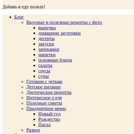
Добавь в еду пользу!
Блог
Вкусные и полезные рецепты с фото
выпечка
домашние заготовки
десерты
закуски
запеканки
напитки
основные блюда
салаты
соусы
супы
Готовим с детьми
Детское питание
Диетические рецепты
Интересное о еде
Полезные советы
Праздничное меню
Новый год
Рождество
Пасха
Разное