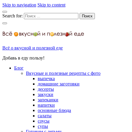
Skip to navigation
Skip to content
Search for:
Всё о вкусной и полезной еде
Добавь в еду пользу!
Блог
Вкусные и полезные рецепты с фото
выпечка
домашние заготовки
десерты
закуски
запеканки
напитки
основные блюда
салаты
соусы
супы
Готовим с детьми