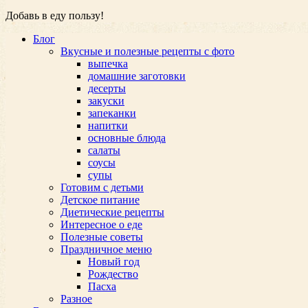
Добавь в еду пользу!
Блог
Вкусные и полезные рецепты с фото
выпечка
домашние заготовки
десерты
закуски
запеканки
напитки
основные блюда
салаты
соусы
супы
Готовим с детьми
Детское питание
Диетические рецепты
Интересное о еде
Полезные советы
Праздничное меню
Новый год
Рождество
Пасха
Разное