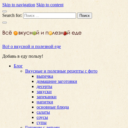
Skip to navigation
Skip to content
Search for:
Всё о вкусной и полезной еде
Добавь в еду пользу!
Блог
Вкусные и полезные рецепты с фото
выпечка
домашние заготовки
десерты
закуски
запеканки
напитки
основные блюда
салаты
соусы
супы
Готовим с детьми