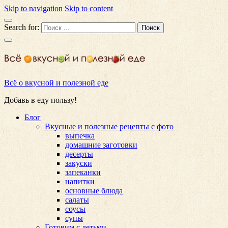
Skip to navigation
Skip to content
Search for:
Всё о вкусной и полезной еде
Добавь в еду пользу!
Блог
Вкусные и полезные рецепты с фото
выпечка
домашние заготовки
десерты
закуски
запеканки
напитки
основные блюда
салаты
соусы
супы
Готовим с детьми