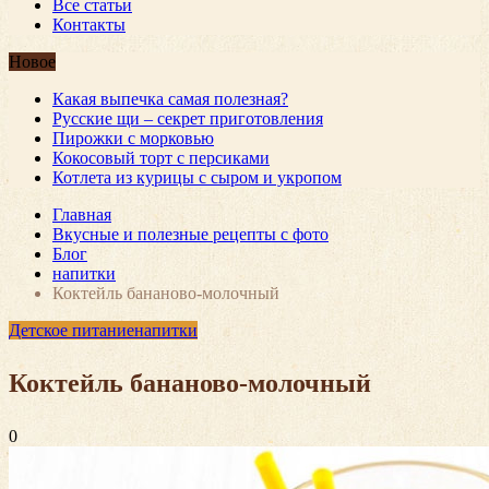
Все статьи
Контакты
Новое
Какая выпечка самая полезная?
Русские щи – секрет приготовления
Пирожки с морковью
Кокосовый торт с персиками
Котлета из курицы с сыром и укропом
Главная
Вкусные и полезные рецепты с фото
Блог
напитки
Коктейль бананово-молочный
Детское питание
напитки
Коктейль бананово-молочный
0