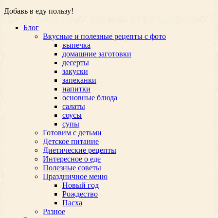
Добавь в еду пользу!
Блог
Вкусные и полезные рецепты с фото
выпечка
домашние заготовки
десерты
закуски
запеканки
напитки
основные блюда
салаты
соусы
супы
Готовим с детьми
Детское питание
Диетические рецепты
Интересное о еде
Полезные советы
Праздничное меню
Новый год
Рождество
Пасха
Разное