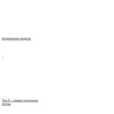
Клубничная неделя
Топ-5 – самые полезные
ягоды