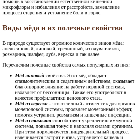
помощь в восстановлении естественной кишечной
микрофлоры и избавления от расстройств, замедление
процесса старения и устранение боли в горле.
Виды мёда и их полезные свойства
В природе существует огромное количество видов мёда:
апельсиновый, липовый, гречишный, из одуванчиков,
розмарина, шалфея, дуба, вереска и так далее.
Перечислим полезные свойства самых популярных из них:
Мёд липовый
свойства. Этот мёд обладает
спазмолитическим и седативным действием, оказывает
благотворное влияние на работу нервной системы,
избавляет от бессонницы. Также его употребляют в
качестве профилактики венозного стаза.
Мёд из вереска
– это отличный антисептик для органов
мочеполовой системы, проявляет мочегонный эффект,
помогая устранить ревматизм и кишечные инфекции.
Мёд из тимьяна
способствует укреплению иммунной
системы, повышая тонус и наполняя силами организм.
При этом нормализуется пищеварительный процесс,
излечивается гастрит и язва, устраняется кашель и