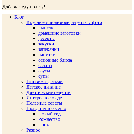
Добавь в еду пользу!
Блог
Вкусные и полезные рецепты с фото
выпечка
домашние заготовки
десерты
закуски
запеканки
напитки
основные блюда
салаты
соусы
супы
Готовим с детьми
Детское питание
Диетические рецепты
Интересное о еде
Полезные советы
Праздничное меню
Новый год
Рождество
Пасха
Разное