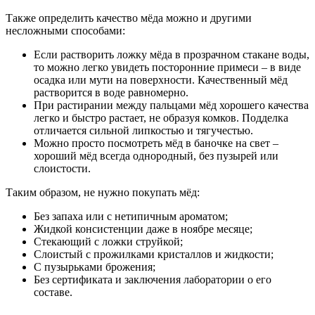
Также определить качество мёда можно и другими
несложными способами:
Если растворить ложку мёда в прозрачном стакане воды,
то можно легко увидеть посторонние примеси – в виде
осадка или мути на поверхности. Качественный мёд
растворится в воде равномерно.
При растирании между пальцами мёд хорошего качества
легко и быстро растает, не образуя комков. Подделка
отличается сильной липкостью и тягучестью.
Можно просто посмотреть мёд в баночке на свет –
хороший мёд всегда однородный, без пузырей или
слоистости.
Таким образом, не нужно покупать мёд:
Без запаха или с нетипичным ароматом;
Жидкой консистенции даже в ноябре месяце;
Стекающий с ложки струйкой;
Слоистый с прожилками кристаллов и жидкости;
С пузырьками брожения;
Без сертификата и заключения лаборатории о его
составе.