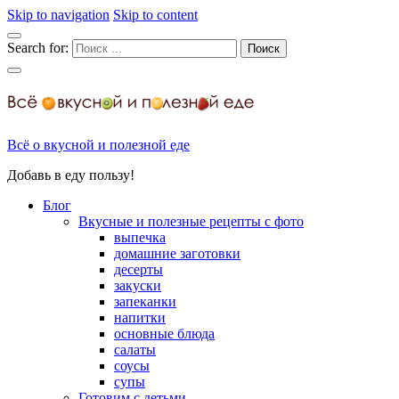
Skip to navigation
Skip to content
Search for:
Всё о вкусной и полезной еде
Добавь в еду пользу!
Блог
Вкусные и полезные рецепты с фото
выпечка
домашние заготовки
десерты
закуски
запеканки
напитки
основные блюда
салаты
соусы
супы
Готовим с детьми