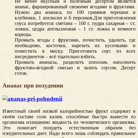
Не менее вкусным и полезным десертом является
ананас, фаршированный свежими ягодами и фруктами.
Нужно два ананаса, по 100 граммов черешни и
клубники, 1 апельсин и 6 персиков.Для приготовления
соуса потребуется: сметана – 100 г, пудра сахарная – ст.
ложки, цедра апельсиновая – 1 ст. ложка и немного
корицы.
Промыть ягоды с фруктами, почистить, удалить, где
необходимо, косточки, нарезать их кусочками и
поместить в миску. Приготовить соус из всех
ингредиентов – всё тщательно взбить.
Промыть ананасы, разделить пополам, наполнить
фруктово-ягодной смесью и залить соусом. Десерт
готов.
Ананас при похудении
Известный своей низкой калорийностью фрукт содержит в
своём составе соли калия, способные быстро вывести из
организма излишнюю жидкость из человеческого организма.
Это помогает похудеть естественным образом без
изнурительных диет. Надо всего лишь соблюдать правильное