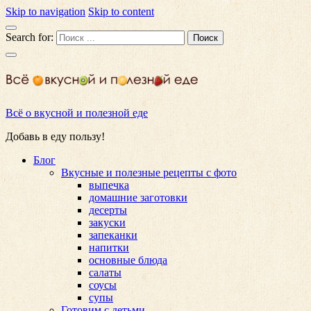
Skip to navigation
Skip to content
Search for:
Всё о вкусной и полезной еде
Добавь в еду пользу!
Блог
Вкусные и полезные рецепты с фото
выпечка
домашние заготовки
десерты
закуски
запеканки
напитки
основные блюда
салаты
соусы
супы
Готовим с детьми