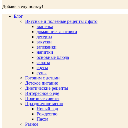
Добавь в еду пользу!
Блог
Вкусные и полезные рецепты с фото
выпечка
домашние заготовки
десерты
закуски
запеканки
напитки
основные блюда
салаты
соусы
супы
Готовим с детьми
Детское питание
Диетические рецепты
Интересное о еде
Полезные советы
Праздничное меню
Новый год
Рождество
Пасха
Разное