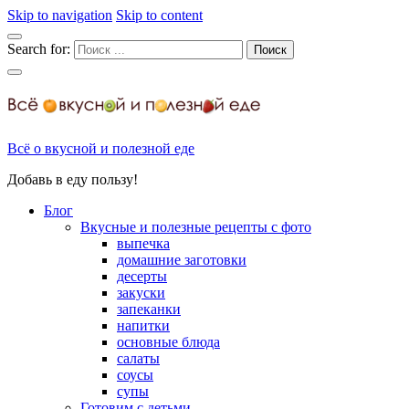
Skip to navigation
Skip to content
Search for:
Всё о вкусной и полезной еде
Добавь в еду пользу!
Блог
Вкусные и полезные рецепты с фото
выпечка
домашние заготовки
десерты
закуски
запеканки
напитки
основные блюда
салаты
соусы
супы
Готовим с детьми