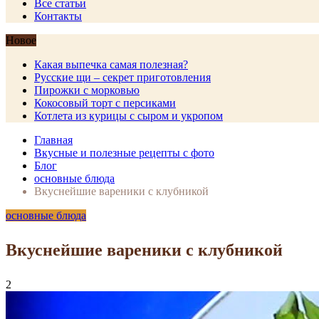
Все статьи
Контакты
Новое
Какая выпечка самая полезная?
Русские щи – секрет приготовления
Пирожки с морковью
Кокосовый торт с персиками
Котлета из курицы с сыром и укропом
Главная
Вкусные и полезные рецепты с фото
Блог
основные блюда
Вкуснейшие вареники с клубникой
основные блюда
Вкуснейшие вареники с клубникой
2