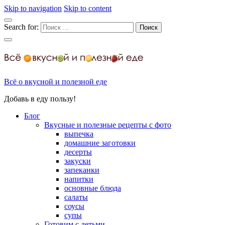
Skip to navigation
Skip to content
Search for:
Всё о вкусной и полезной еде
Добавь в еду пользу!
Блог
Вкусные и полезные рецепты с фото
выпечка
домашние заготовки
десерты
закуски
запеканки
напитки
основные блюда
салаты
соусы
супы
Готовим с детьми