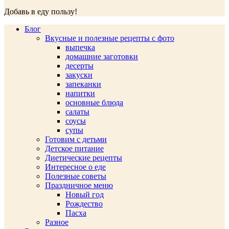
Добавь в еду пользу!
Блог
Вкусные и полезные рецепты с фото
выпечка
домашние заготовки
десерты
закуски
запеканки
напитки
основные блюда
салаты
соусы
супы
Готовим с детьми
Детское питание
Диетические рецепты
Интересное о еде
Полезные советы
Праздничное меню
Новый год
Рождество
Пасха
Разное