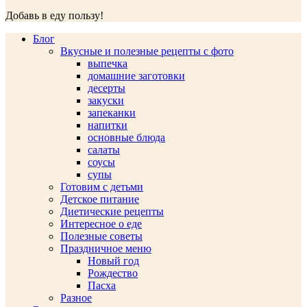
Добавь в еду пользу!
Блог
Вкусные и полезные рецепты с фото
выпечка
домашние заготовки
десерты
закуски
запеканки
напитки
основные блюда
салаты
соусы
супы
Готовим с детьми
Детское питание
Диетические рецепты
Интересное о еде
Полезные советы
Праздничное меню
Новый год
Рождество
Пасха
Разное