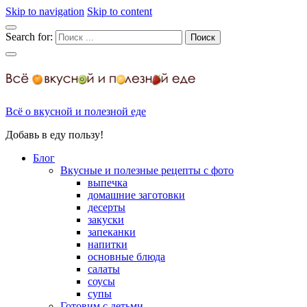
Skip to navigation
Skip to content
Search for:
Всё о вкусной и полезной еде
Добавь в еду пользу!
Блог
Вкусные и полезные рецепты с фото
выпечка
домашние заготовки
десерты
закуски
запеканки
напитки
основные блюда
салаты
соусы
супы
Готовим с детьми