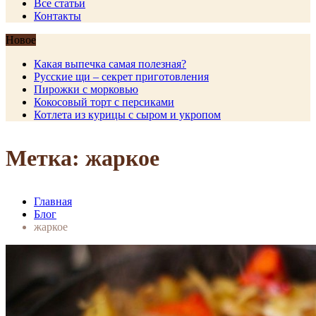
Все статьи
Контакты
Новое
Какая выпечка самая полезная?
Русские щи – секрет приготовления
Пирожки с морковью
Кокосовый торт с персиками
Котлета из курицы с сыром и укропом
Метка: жаркое
Главная
Блог
жаркое