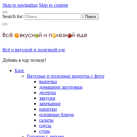
Skip to navigation
Skip to content
Search for:
Всё о вкусной и полезной еде
Добавь в еду пользу!
Блог
Вкусные и полезные рецепты с фото
выпечка
домашние заготовки
десерты
закуски
запеканки
напитки
основные блюда
салаты
соусы
супы
Готовим с детьми