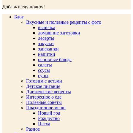
Добавь в еду пользу!
Блог
Вкусные и полезные рецепты с фото
выпечка
домашние заготовки
десерты
закуски
запеканки
напитки
основные блюда
салаты
соусы
супы
Готовим с детьми
Детское питание
Диетические рецепты
Интересное о еде
Полезные советы
Праздничное меню
Новый год
Рождество
Пасха
Разное