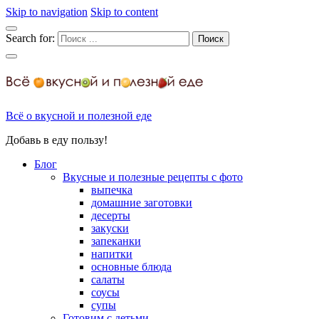
Skip to navigation
Skip to content
Search for:
Всё о вкусной и полезной еде
Добавь в еду пользу!
Блог
Вкусные и полезные рецепты с фото
выпечка
домашние заготовки
десерты
закуски
запеканки
напитки
основные блюда
салаты
соусы
супы
Готовим с детьми