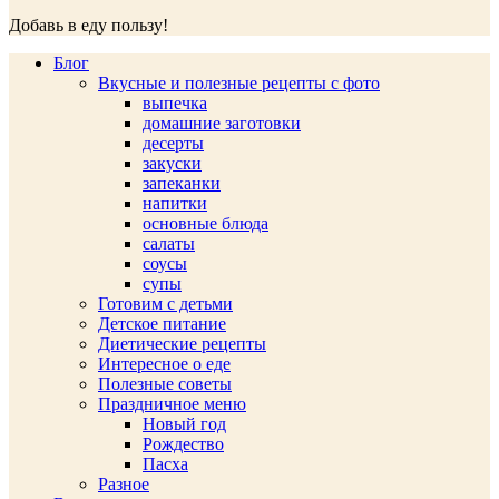
Добавь в еду пользу!
Блог
Вкусные и полезные рецепты с фото
выпечка
домашние заготовки
десерты
закуски
запеканки
напитки
основные блюда
салаты
соусы
супы
Готовим с детьми
Детское питание
Диетические рецепты
Интересное о еде
Полезные советы
Праздничное меню
Новый год
Рождество
Пасха
Разное