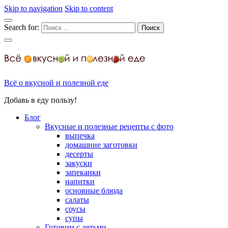
Skip to navigation
Skip to content
Search for:
Всё о вкусной и полезной еде
Добавь в еду пользу!
Блог
Вкусные и полезные рецепты с фото
выпечка
домашние заготовки
десерты
закуски
запеканки
напитки
основные блюда
салаты
соусы
супы
Готовим с детьми