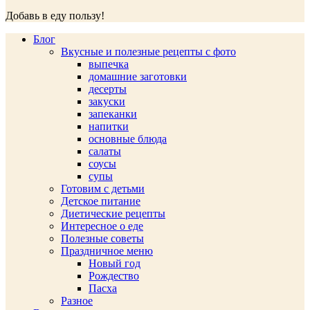
Добавь в еду пользу!
Блог
Вкусные и полезные рецепты с фото
выпечка
домашние заготовки
десерты
закуски
запеканки
напитки
основные блюда
салаты
соусы
супы
Готовим с детьми
Детское питание
Диетические рецепты
Интересное о еде
Полезные советы
Праздничное меню
Новый год
Рождество
Пасха
Разное